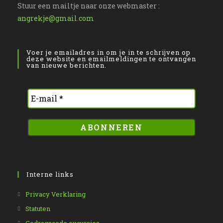
Stuur een mailtje naar onze webmaster :
angrekje@gmail.com
Voer je emailadres in om je in te schrijven op
deze website en emailmeldingen te ontvangen
van nieuwe berichten.
Interne links
Opent
Privacy Verklaring
in
Opent
Statuten
een
in
Opent