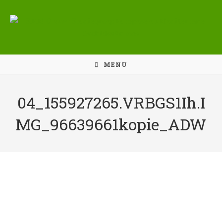
Ga
naar
inhoud
MENU
04_155927265.VRBGS1Ih.I
MG_96639661kopie_ADW