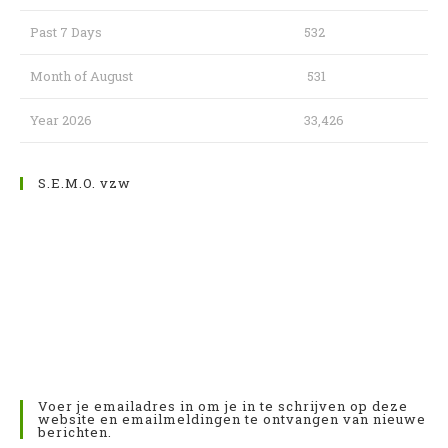
Past 7 Days
532
Month of August
531
Year 2026
33,426
S.E.M.O. vzw
Voer je emailadres in om je in te schrijven op deze
website en emailmeldingen te ontvangen van nieuwe
berichten.