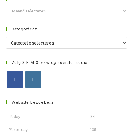
he
Berichten
zo
archief
te
slu
Categorieën
Categorieën
Volg S.E.M.O. vzw op sociale media
Opent
Opent
in
in
Website bezoekers
een
een
nieuwe
nieuwe
Today
84
tab
tab
Yesterday
105