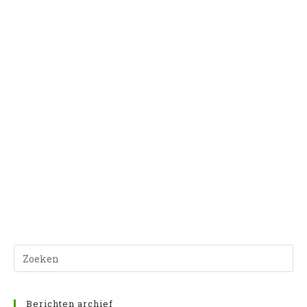
Dr
op
Es
Berichten archief
o