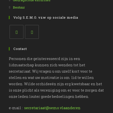
Gedragscode excursies
nieuwe
een
in
Opent
Bestuur
tab
nieuwe
een
in
Volg S.E.M.O. vzw op sociale media
tab
nieuwe
een
tab
nieuwe
tab
Opent
Opent
in
in
Contact
een
een
Personen die geïnteresseerd zijn in een
nieuwe
nieuwe
lidmaatschap kunnen zich wenden tot het
tab
tab
secretariaat. Wij vragen u om uzelf kort voor te
stellen en wat uw motivatie is om lid te willen
worden. Wilde orchideeën zijn erg kwetsbaar en het
is onze plicht als vereniging om er voor te zorgen dat
onze leden louter goede bedoelingen hebben.
e-mail :
secretariaat@semo.vlaanderen