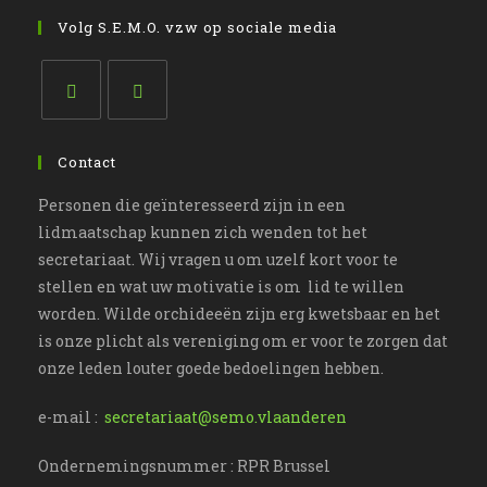
nieuwe
een
in
Volg S.E.M.O. vzw op sociale media
tab
nieuwe
een
tab
nieuwe
tab
Opent
Opent
in
in
Contact
een
een
Personen die geïnteresseerd zijn in een
nieuwe
nieuwe
lidmaatschap kunnen zich wenden tot het
tab
tab
secretariaat. Wij vragen u om uzelf kort voor te
stellen en wat uw motivatie is om lid te willen
worden. Wilde orchideeën zijn erg kwetsbaar en het
is onze plicht als vereniging om er voor te zorgen dat
onze leden louter goede bedoelingen hebben.
e-mail :
secretariaat@semo.vlaanderen
Ondernemingsnummer : RPR Brussel