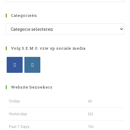
zo
archief
te
slu
Categorieën
Categorieën
Volg S.E.M.O. vzw op sociale media
Opent
Opent
in
in
Website bezoekers
een
een
nieuwe
nieuwe
Today
43
tab
tab
Yesterday
212
Past 7 Days
761