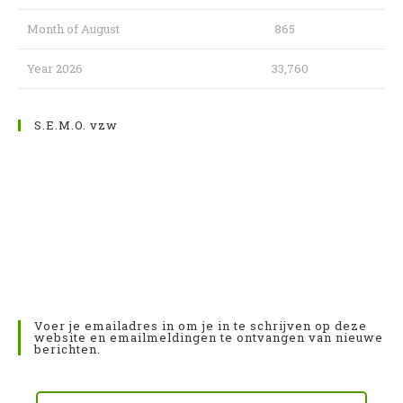
Month of August
865
Year 2026
33,760
S.E.M.O. vzw
Voer je emailadres in om je in te schrijven op deze
website en emailmeldingen te ontvangen van nieuwe
berichten.