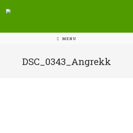
Ga
naar
inhoud
MENU
DSC_0343_Angrekk