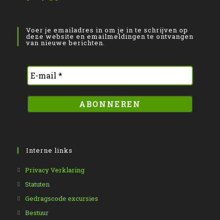
Voer je emailadres in om je in te schrijven op
deze website en emailmeldingen te ontvangen
van nieuwe berichten.
Interne links
Opent
Privacy Verklaring
in
Opent
Statuten
een
in
Opent
Gedragscode excursies
nieuwe
een
in
Opent
Bestuur
tab